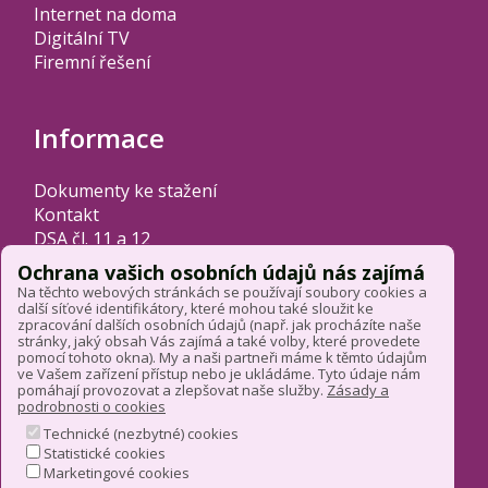
Internet na doma
Digitální TV
Firemní řešení
Informace
Dokumenty ke stažení
Kontakt
DSA čl. 11 a 12
Změnit nastavení cookies
Ochrana vašich osobních údajů nás zajímá
Na těchto webových stránkách se používají soubory cookies a
další síťové identifikátory, které mohou také sloužit ke
zpracování dalších osobních údajů (např. jak procházíte naše
Sociální sítě
stránky, jaký obsah Vás zajímá a také volby, které provedete
pomocí tohoto okna). My a naši partneři máme k těmto údajům
ve Vašem zařízení přístup nebo je ukládáme. Tyto údaje nám
pomáhají provozovat a zlepšovat naše služby.
Zásady a
podrobnosti o cookies
Technické (nezbytné) cookies
Statistické cookies
Marketingové cookies